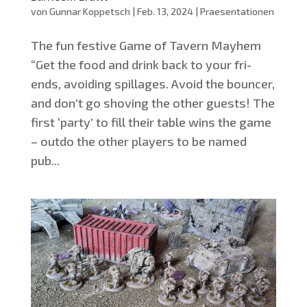
von
Gunnar Koppetsch
|
Feb. 13, 2024
|
Praesentationen
The fun fes­ti­ve Game of Tavern Mayhem
“Get the food and drink back to your fri­
ends, avo­i­ding spil­la­ges. Avo­id the boun­cer,
and don’t go sho­ving the other guests! The
first ‘par­ty’ to fill their table wins the game
– out­do the other play­ers to be named
pub...