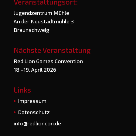
Veranstaltungsort:
Jugend­zen­trum Mühle
An der Neu­stadt­müh­le 3
Braunschweig
Nächste Veranstaltung
Red Lion Games Convention
18.–19. April 2026
Links
Impres­sum
Daten­schutz
info@redlioncon.de