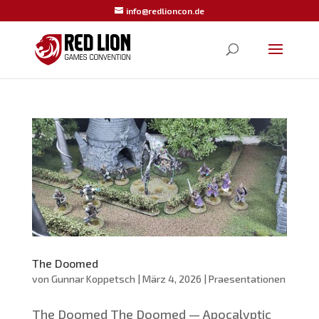
info@redlioncon.de
The Doomed
von
Gunnar Koppetsch
|
März 4, 2026
|
Praesentationen
The Doo­med The Doo­med — Apo­ca­lyp­tic