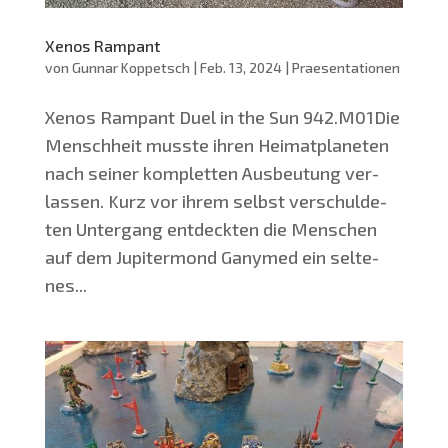
Xenos Rampant
von
Gunnar Koppetsch
|
Feb. 13, 2024
|
Praesentationen
Xenos Ram­pant Duel in the Sun 942.M01Die
Mensch­heit muss­te ihren Hei­mat­pla­ne­ten
nach sei­ner kom­plet­ten Aus­beu­tung ver­
las­sen. Kurz vor ihrem selbst ver­schul­de­
ten Unter­gang ent­deck­ten die Men­schen
auf dem Jupi­ter­mond Gany­med ein sel­te­
nes...