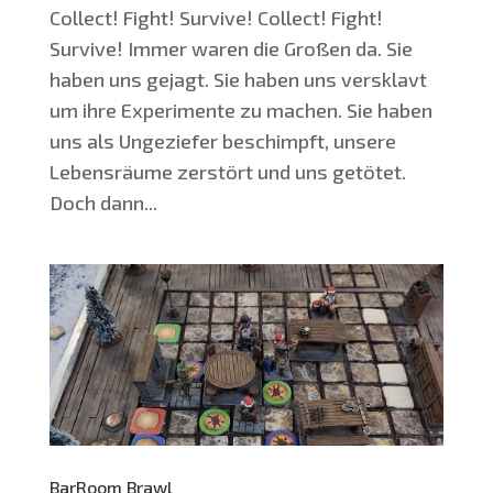
Coll­ect! Fight! Survive! Coll­ect! Fight!
Survive! Immer waren die Gro­ßen da. Sie
haben uns gejagt. Sie haben uns ver­sklavt
um ihre Expe­ri­men­te zu machen. Sie haben
uns als Unge­zie­fer beschimpft, unse­re
Lebens­räu­me zer­stört und uns getötet.
Doch dann...
BarRoom Brawl