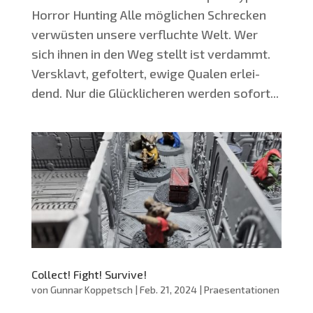
Hor­ror Hunting Alle mög­li­chen Schre­cken
ver­wüs­ten unse­re ver­fluch­te Welt. Wer
sich ihnen in den Weg stellt ist ver­dammt.
Ver­sklavt, gefol­tert, ewi­ge Qua­len erlei­
dend. Nur die Glück­li­che­ren wer­den sofort...
Collect! Fight! Survive!
von
Gunnar Koppetsch
|
Feb. 21, 2024
|
Praesentationen