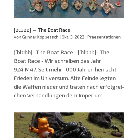
[
] — The Boat Race
BLUBB
von
Gunnar Koppetsch
|
Okt. 3, 2022
|
Praesentationen
[ˈblʊbb]- The Boat Race - [ˈblʊbb]- The
Boat Race - Wir schrei­ben das Jahr
924.M47. Seit mehr 1000 Jah­ren herrscht
Frie­den im Uni­ver­sum. Alte Fein­de leg­ten
die Waf­fen nie­der und tra­ten nach erfolg­rei­
chen Ver­hand­lun­gen dem Impe­ri­um...