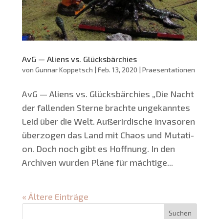
AvG — Aliens vs. Glücksbärchies
von
Gunnar Koppetsch
|
Feb. 13, 2020
|
Praesentationen
AvG — Ali­ens vs. Glücksbärchies „Die Nacht
der fal­len­den Ster­ne brach­te unge­kann­tes
Leid über die Welt. Außer­ir­di­sche Inva­so­ren
über­zo­gen das Land mit Cha­os und Muta­ti­
on. Doch noch gibt es Hoff­nung. In den
Archi­ven wur­den Plä­ne für mäch­ti­ge...
« Ältere Einträge