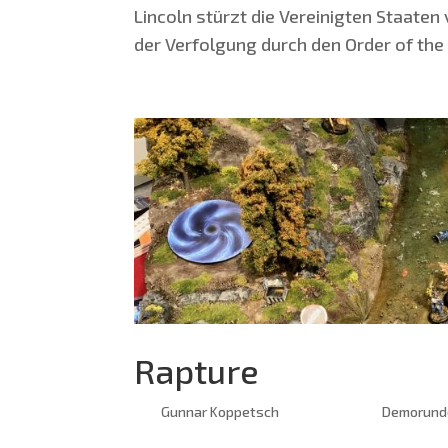
Lin­coln stürzt die Ver­ei­nig­ten Staa­te
der Ver­fol­gung durch den Order of the 
Rapture
von
Gunnar Koppetsch
|
Feb. 26, 2020
|
Demorund