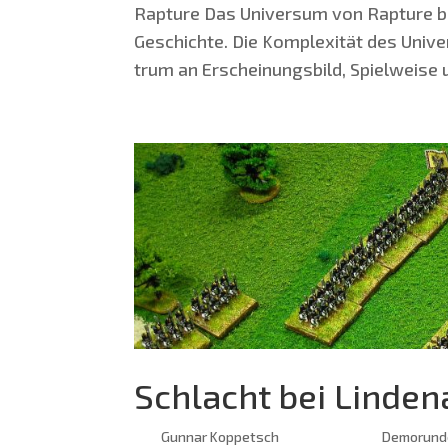
Rap­tu­re Das Uni­ver­sum von Rap­tu­re bi
Geschich­te. Die Kom­ple­xi­tät des Uni­v
trum an Erschei­nungs­bild, Spiel­wei­se 
Schlacht bei Linden
von
Gunnar Koppetsch
|
Feb. 20, 2020
|
Demorund