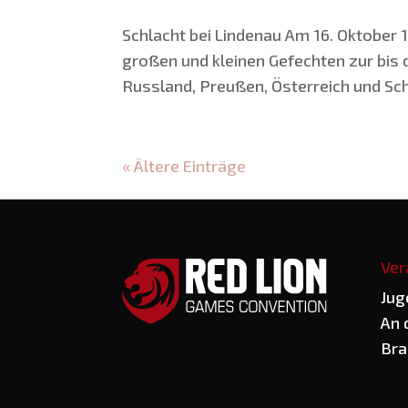
Schlacht bei Lin­denau Am 16. Okto­ber 
gro­ßen und klei­nen Gefech­ten zur bis d
Russ­land, Preu­ßen, Öster­reich und Schw
« Ältere Einträge
Ver
Jug
An 
Bra