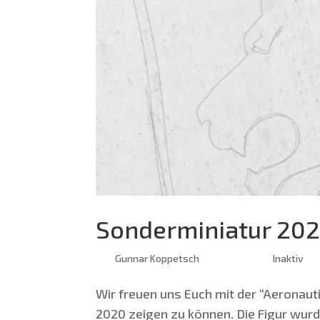
Sonderminiatur 20
von
Gunnar Koppetsch
|
Feb. 28, 2020
|
Inaktiv
Wir freu­en uns Euch mit der “Aero­nau­ti
2020 zei­gen zu kön­nen. Die Figur wur