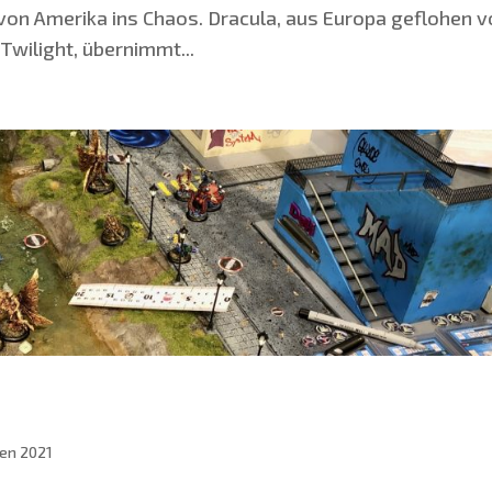
n von Ame­ri­ka ins Cha­os. Dra­cu­la, aus Euro­pa geflo­hen v
Twi­light, über­nimmt...
en 2021