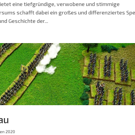
e­tet eine tief­grün­di­ge, ver­wo­be­ne und stim­mi­ge
er­sums schafft dabei ein gro­ßes und dif­fe­ren­zier­tes Sp
und Geschich­te der...
au
en 2020