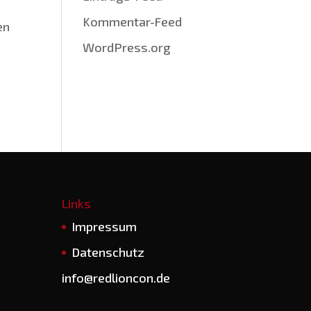
Kommentar-Feed
en
WordPress.org
Links
Impres­sum
Daten­schutz
info@redlioncon.de