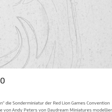
20
n” die Son­der­mi­nia­tur der Red Lion Games Con­ven­ti­on
­de von Andy Peters von Daydream Minia­tures model­lie