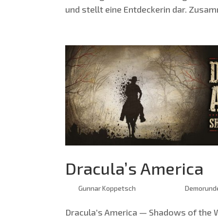
und stellt eine Ent­de­cke­rin dar. Zusa
Dracula’s America
von
Gunnar Koppetsch
|
Feb. 27, 2020
|
Demorund
Dracula’s Ame­ri­ca — Shadows of the W