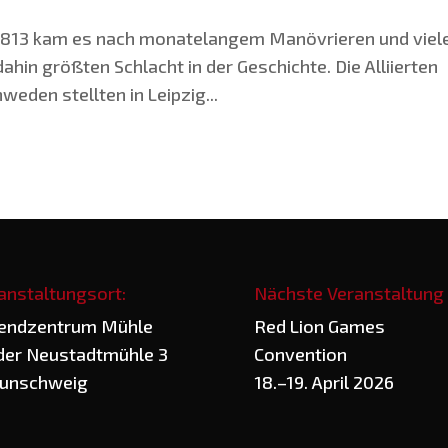
1813 kam es nach mona­te­lan­gem Manö­vrie­ren und vie­l
ahin größ­ten Schlacht in der Geschich­te. Die Alli­ier­ten
e­den stell­ten in Leip­zig...
anstaltungsort:
Nächste Veranstaltung
end­zen­trum Mühle
Red Lion Games
der Neu­stadt­müh­le 3
Convention
unschweig
18.–19. April 2026