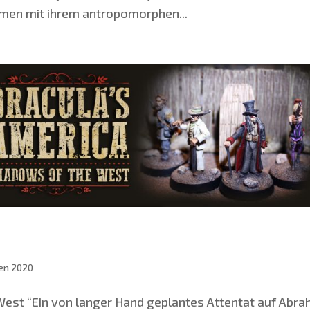
m­men mit ihrem antro­po­mor­phen...
en 2020
est “Ein von lan­ger Hand geplan­tes Atten­tat auf Abra