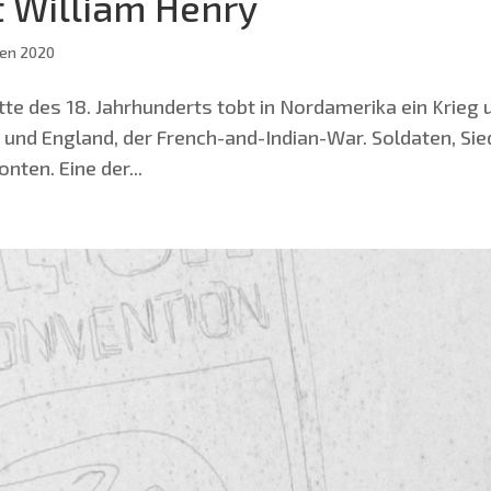
t William Henry
en 2020
­te des 18. Jahr­hun­derts tobt in Nord­ame­ri­ka ein Krieg
h und Eng­land, der French-and-Indian-War. Sol­da­ten, Sied
n­ten. Eine der...