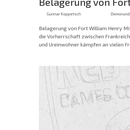
Belagerung von For
von
Gunnar Koppetsch
|
Feb. 28, 2020
|
Demorund
Bela­ge­rung von Fort Wil­liam Hen­ry Mit
die Vor­herr­schaft zwi­schen Frank­reic
und Urein­woh­ner kämp­fen an vie­len Fro