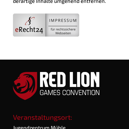
der­ar­ti­ge Inhal­te umge­hend entfernen.
Veranstaltungsort:
Jugend­zen­trum Mühle