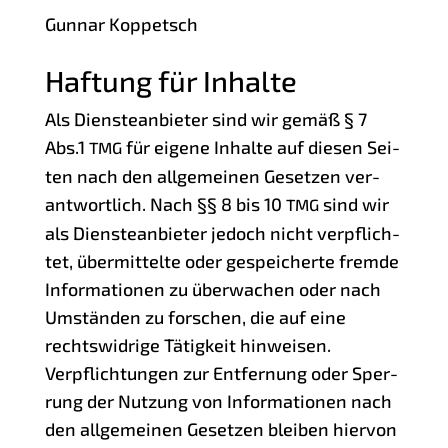
Gun­nar Koppetsch
Haftung für Inhalte
Als Diens­te­an­bie­ter sind wir gemäß § 7
Abs.1
für eige­ne Inhal­te auf die­sen Sei­
TMG
ten nach den all­ge­mei­nen Geset­zen ver­
ant­wort­lich. Nach §§ 8 bis 10
sind wir
TMG
als Diens­te­an­bie­ter jedoch nicht ver­pflich­
tet, über­mit­tel­te oder gespei­cher­te frem­de
Infor­ma­tio­nen zu über­wa­chen oder nach
Umstän­den zu for­schen, die auf eine
rechts­wid­ri­ge Tätig­keit hinweisen.
Ver­pflich­tun­gen zur Ent­fer­nung oder Sper­
rung der Nut­zung von Infor­ma­tio­nen nach
den all­ge­mei­nen Geset­zen blei­ben hier­von