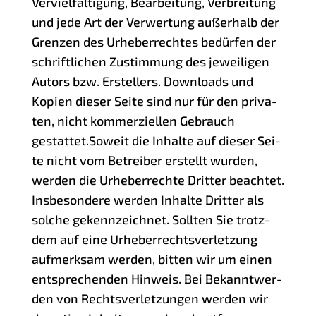
Ver­viel­fäl­ti­gung, Bear­bei­tung, Ver­brei­tung
und jede Art der Ver­wer­tung außer­halb der
Gren­zen des Urhe­ber­rech­tes bedür­fen der
schrift­li­chen Zustim­mung des jewei­li­gen
Autors bzw. Erstel­lers. Down­loads und
Kopien die­ser Sei­te sind nur für den pri­va­
ten, nicht kom­mer­zi­el­len Gebrauch
gestattet.Soweit die Inhal­te auf die­ser Sei­
te nicht vom Betrei­ber erstellt wur­den,
wer­den die Urhe­ber­rech­te Drit­ter beach­tet.
Ins­be­son­de­re wer­den Inhal­te Drit­ter als
sol­che gekenn­zeich­net. Soll­ten Sie trotz­
dem auf eine Urhe­ber­rechts­ver­let­zung
auf­merk­sam wer­den, bit­ten wir um einen
ent­spre­chen­den Hin­weis. Bei Bekannt­wer­
den von Rechts­ver­let­zun­gen wer­den wir