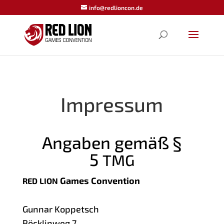
info@redlioncon.de
Impressum
Angaben gemäß §
5
TMG
Games Convention
RED
LION
Gun­nar Kop­petsch
Böck­lin­weg 7