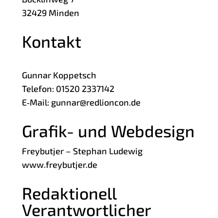
32429 Min­den
Kontakt
Gun­nar Koppetsch
Tele­fon: 01520 2337142
E‑Mail:
gunnar@redlioncon.de
Grafik- und Webdesign
Frey­but­jer – Ste­phan Ludewig
www.freybutjer.de
Redaktionell
Verantwortlicher