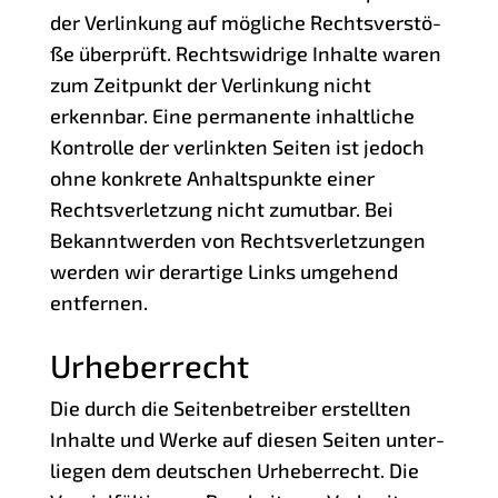
der Ver­lin­kung auf mög­li­che Rechts­ver­stö­
ße über­prüft. Rechts­wid­ri­ge Inhal­te waren
zum Zeit­punkt der Ver­lin­kung nicht
erkenn­bar. Eine per­ma­nen­te inhalt­li­che
Kon­trol­le der ver­link­ten Sei­ten ist jedoch
ohne kon­kre­te Anhalts­punk­te einer
Rechts­ver­let­zung nicht zumut­bar. Bei
Bekannt­wer­den von Rechts­ver­let­zun­gen
wer­den wir der­ar­ti­ge Links umge­hend
entfernen.
Urheberrecht
Die durch die Sei­ten­be­trei­ber erstell­ten
Inhal­te und Wer­ke auf die­sen Sei­ten unter­
lie­gen dem deut­schen Urhe­ber­recht. Die