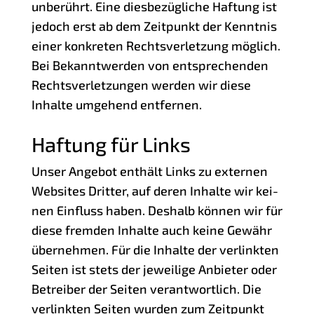
unbe­rührt. Eine dies­be­züg­li­che Haf­tung ist
jedoch erst ab dem Zeit­punkt der Kennt­nis
einer kon­kre­ten Rechts­ver­let­zung mög­lich.
Bei Bekannt­wer­den von ent­spre­chen­den
Rechts­ver­let­zun­gen wer­den wir die­se
Inhal­te umge­hend entfernen.
Haftung für Links
Unser Ange­bot ent­hält Links zu exter­nen
Web­sites Drit­ter, auf deren Inhal­te wir kei­
nen Ein­fluss haben. Des­halb kön­nen wir für
die­se frem­den Inhal­te auch kei­ne Gewähr
über­neh­men. Für die Inhal­te der ver­link­ten
Sei­ten ist stets der jewei­li­ge Anbie­ter oder
Betrei­ber der Sei­ten ver­ant­wort­lich. Die
ver­link­ten Sei­ten wur­den zum Zeit­punkt