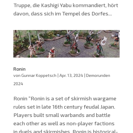
Trup­pe, die Kashi­gi Yabu kom­man­diert, hört
davon, dass sich im Tem­pel des Dor­fes...
Ronin
von
Gunnar Koppetsch
|
Apr. 13, 2024
|
Demorunden
2024
Ronin “Ronin is a set of skir­mish war­game
rules set in late 16th cen­tu­ry feu­dal Japan.
Play­ers built small war­bands and batt­le
each other as well as non-play­er fac­tions
in duels and skir­mis­hes. Ronin is his­to­ri­cal­