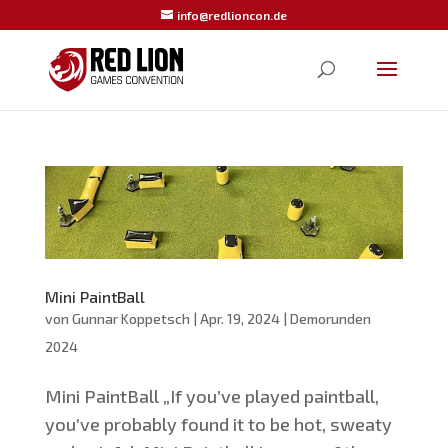
info@redlioncon.de
Mini PaintBall
von
Gunnar Koppetsch
|
Apr. 19, 2024
|
Demorunden
2024
Mini Paint­Ball „If you’­ve play­ed paint­ball,
you’­ve pro­ba­b­ly found it to be hot, swea­ty