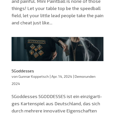
and pain­ful. Mini Paint­ball is none of tho­se
things! Let your table top be the speed­ball
field, let your litt­le lead peo­p­le take the pain
and cheat just like...
5Goddesses
von
Gunnar Koppetsch
|
Apr. 14, 2024
|
Demorunden
2024
5Goddesses 5GODDESSES ist ein ein­zig­ar­ti­
ges Kar­ten­spiel aus Deutsch­land, das sich
durch meh­re­re inno­va­ti­ve Eigen­schaf­ten