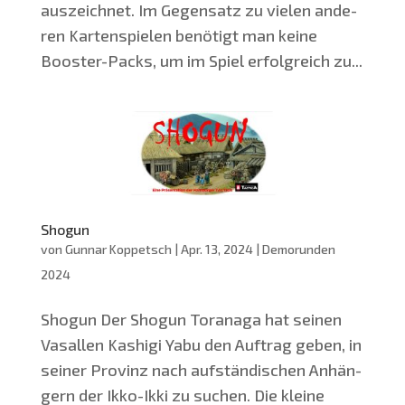
aus­zeich­net. Im Gegen­satz zu vie­len ande­
ren Kar­ten­spie­len benö­tigt man kei­ne
Boos­ter-Packs, um im Spiel erfolg­reich zu...
Shogun
von
Gunnar Koppetsch
|
Apr. 13, 2024
|
Demorunden
2024
Sho­gun Der Sho­gun Tor­a­na­ga hat sei­nen
Vasal­len Kashi­gi Yabu den Auf­trag geben, in
sei­ner Pro­vinz nach auf­stän­di­schen Anhän­
gern der Ikko-Ikki zu suchen. Die klei­ne