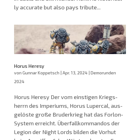
ly accu­ra­te but also pays tri­bu­te...
Horus Heresy
von
Gunnar Koppetsch
|
Apr. 13, 2024
|
Demorunden
2024
Horus Here­sy Der vom eins­ti­gen Kriegs­
herrn des Impe­ri­ums, Horus Luper­cal, aus­
ge­lös­te gro­ße Bru­der­krieg hat das For­lon-
Sys­tem erreicht. Über­fall­kom­man­dos der
Legi­on der Night Lords bil­den die Vor­hut