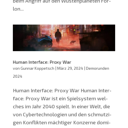
beim Angriff auf den Wüs­ten­pla­ne­ten For­
lon...
Human Interface: Proxy War
von
Gunnar Koppetsch
|
März 29, 2024
|
Demorunden
2024
Human Inter­face: Pro­xy War Human Inter­
face: Pro­xy War ist ein Spiel­sys­tem wel­
ches im Jahr 2040 spielt. In einer Welt, die
von Cyber­tech­no­lo­gien und den schmut­zi­
gen Kon­flik­ten mäch­ti­ger Kon­zer­ne domi­