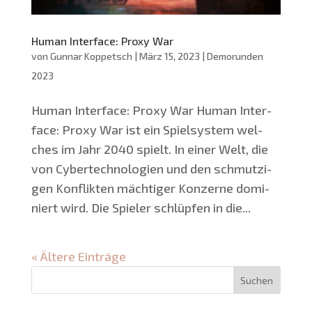
Human Interface: Proxy War
von
Gunnar Koppetsch
|
März 15, 2023
|
Demorunden
2023
Human Inter­face: Pro­xy War Human Inter­
face: Pro­xy War ist ein Spiel­sys­tem wel­
ches im Jahr 2040 spielt. In einer Welt, die
von Cyber­tech­no­lo­gien und den schmut­zi­
gen Kon­flik­ten mäch­ti­ger Kon­zer­ne domi­
niert wird. Die Spie­ler schlüp­fen in die...
« Ältere Einträge