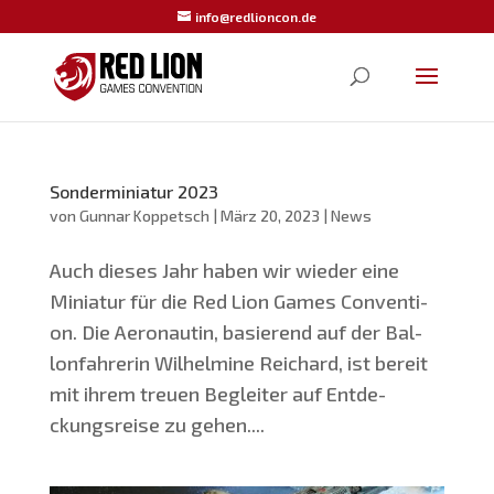
info@redlioncon.de
Sonderminiatur 2023
von
Gunnar Koppetsch
|
März 20, 2023
|
News
Auch die­ses Jahr haben wir wie­der eine
Minia­tur für die Red Lion Games Con­ven­ti­
on. Die Aero­nau­tin, basie­rend auf der Bal­
lon­fah­re­rin Wil­hel­mi­ne Rei­chard, ist bereit
mit ihrem treu­en Beglei­ter auf Ent­de­
ckungs­rei­se zu gehen....