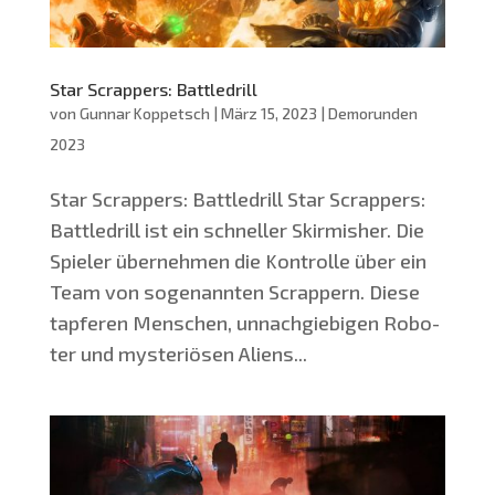
Star Scrappers: Battledrill
von
Gunnar Koppetsch
|
März 15, 2023
|
Demorunden
2023
Star Scrap­pers: Battledrill Star Scrap­pers:
Batt­ledrill ist ein schnel­ler Skir­mis­her. Die
Spie­ler über­neh­men die Kon­trol­le über ein
Team von soge­nann­ten Scrap­pern. Die­se
tap­fe­ren Men­schen, unnach­gie­bi­gen Robo­
ter und mys­te­riö­sen Ali­ens...