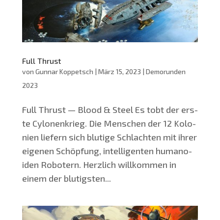
Full Thrust
von
Gunnar Koppetsch
|
März 15, 2023
|
Demorunden
2023
Full Thrust — Blood & Steel Es tobt der ers­
te Cylo­nen­krieg. Die Men­schen der 12 Kolo­
nien lie­fern sich blu­ti­ge Schlach­ten mit ihrer
eige­nen Schöp­fung, intel­li­gen­ten huma­no­
iden Robo­tern. Herz­lich will­kom­men in
einem der blu­tigs­ten...