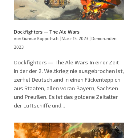
Dockfighters — The Ale Wars
von
Gunnar Koppetsch
|
März 15, 2023
|
Demorunden
2023
Dock­figh­ters — The Ale Wars In einer Zeit
in der der 2. Welt­krieg nie aus­ge­bro­chen ist,
zer­fiel Deutsch­land in einen Fli­cken­tep­pich
aus Staa­ten, allen vor­an Bay­ern, Sach­sen
und Preu­ßen. Es ist das gol­de­ne Zeit­al­ter
der Luft­schif­fe und...