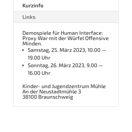
Kurz­in­fo
Links
Demo­spie­le für Human Inter­face:
Pro­xy War mit der Wür­fel Offen­si­ve
Minden.
Sams­tag, 25. März 2023, 10.00 —
19.00 Uhr
Sonn­tag, 26. März 2023, 9.00 —
16.00 Uhr
Kin­der- und Jugend­zen­trum Mühle
An der Neu­stadt­müh­le 3
38100 Braun­schweig