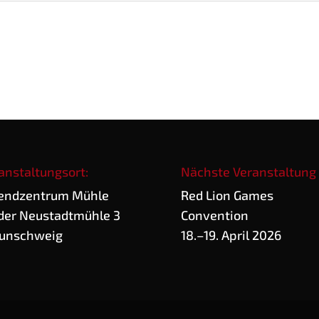
anstaltungsort:
Nächste Veranstaltung
end­zen­trum Mühle
Red Lion Games
der Neu­stadt­müh­le 3
Convention
unschweig
18.–19. April 2026