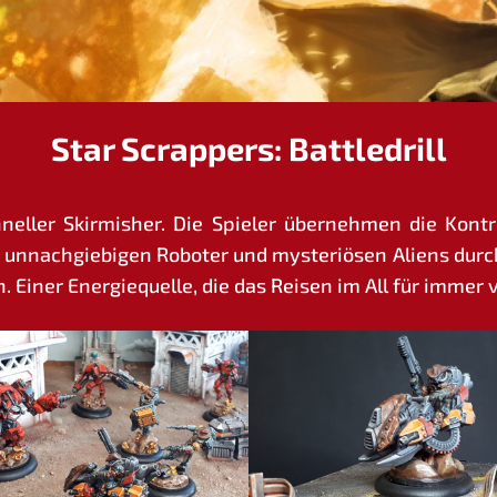
Star Scrappers: Battledrill
chnel­ler Skir­mis­her. Die Spie­ler über­neh­men die Kon
 unnach­gie­bi­gen Robo­ter und mys­te­riö­sen Ali­ens dur
len. Einer Ener­gie­quel­le, die das Rei­sen im All für immer