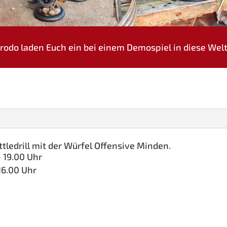
a­ro­do laden Euch ein bei einem Demo­spiel in die­se We
t­ledrill mit der Wür­fel Offen­si­ve Minden.
— 19.00 Uhr
16.00 Uhr
e