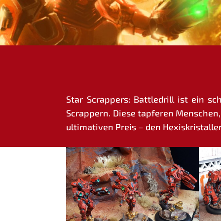
Star Scrap­pers: Batt­ledrill ist ein s
Scrap­pern. Die­se tap­fe­ren Men­schen,
ulti­ma­ti­ven Preis – den Hexis­kris­tal­