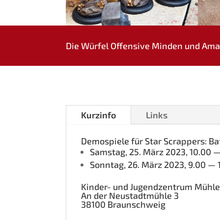
Die Wür­fel Offen­si­ve Min­den und Am
Kurz­in­fo
Links
Demo­spie­le für Star Scrap­pers: Bat
Sams­tag, 25. März 2023, 10.00 
Sonn­tag, 26. März 2023, 9.00 — 
Kin­der- und Jugend­zen­trum Mühl
An der Neu­stadt­müh­le 3
38100 Braun­schweig