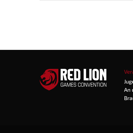
Ver
Jug
An 
Bra