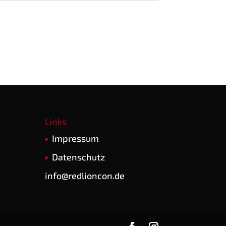
Links
Impres­sum
Daten­schutz
info@redlioncon.de