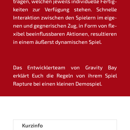
tra­gen, wel­chen jeweils indi­vi­du­el­le Fer­tig­
kei­ten zur Ver­fü­gung ste­hen. Schnel­le
Inter­ak­ti­on zwi­schen den Spie­lern im eige­
nen und geg­ne­ri­schen Zug, in Form von fle­
xi­bel beein­fluss­ba­ren Aktio­nen, resul­tie­ren
in einem äußerst dyna­mi­schen Spiel.
Das Ent­wick­ler­team von Gra­vi­ty Bay
erklärt Euch die Regeln von ihrem Spiel
Rap­tu­re bei einen klei­nen Demospiel.
Kurz­in­fo