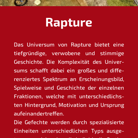
Rapture
Das Uni­ver­sum von Rap­tu­re bie­tet eine
tief­grün­di­ge, ver­wo­be­ne und stim­mi­ge
Geschich­te. Die Kom­ple­xi­tät des Uni­ver­
sums schafft dabei ein gro­ßes und dif­fe­
ren­zier­tes Spek­trum an Erschei­nungs­bild,
Spiel­wei­se und Geschich­te der ein­zel­nen
Frak­tio­nen, wel­che mit unter­schied­lichs­
ten Hin­ter­grund, Moti­va­ti­on und Ursprung
aufeinandertreffen.
Die Gefech­te wer­den durch spe­zia­li­sier­te
Ein­hei­ten unter­schied­li­chen Typs aus­ge­