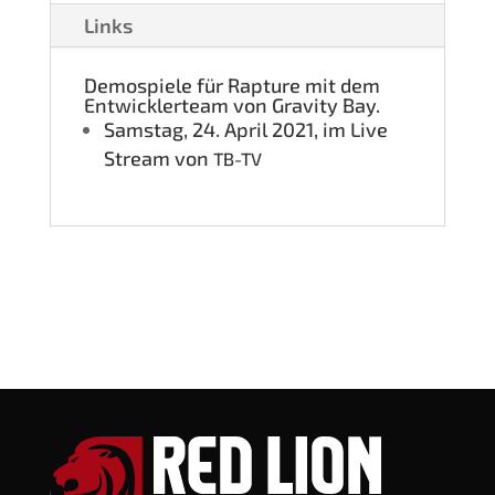
Links
Demo­spie­le für Rap­tu­re mit dem
Ent­wick­ler­team von Gra­vi­ty Bay.
Sams­tag, 24. April 2021, im Live
Stream von
TB-TV