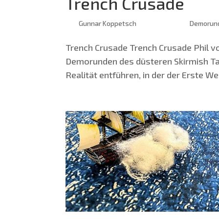
Trench Crusade
von
Gunnar Koppetsch
|
März 26, 2025
|
Demorun
Trench Cru­sa­de Trench Cru­sa­de Phil von
Demorun­den des düs­te­ren Skir­mish Tabl
Rea­li­tät ent­füh­ren, in der der Ers­te We