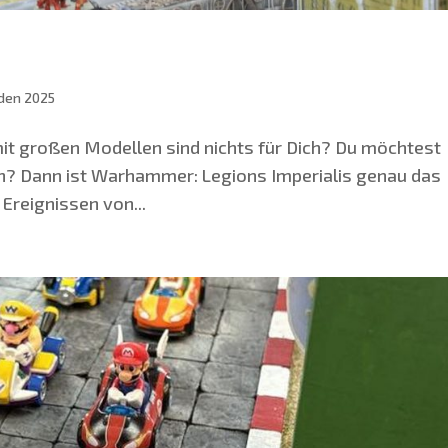
den 2025
 mit gro­ßen Model­len sind nichts für Dich? Du möch­test
en? Dann ist War­ham­mer: Legi­ons Impe­ria­lis genau das
 Ereig­nis­sen von...