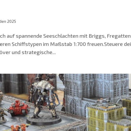
den 2025
h auf span­nen­de See­schlach­ten mit Briggs, Fre­gat­ten
e­ren Schiffs­ty­pen im Maß­stab 1:700 freuen.Steuere dei
ver und stra­te­gi­sche...