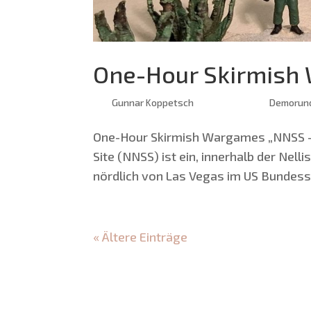
One-Hour Skirmish
von
Gunnar Koppetsch
|
März 26, 2025
|
Demorun
One-Hour Skir­mish Wargames „NNSS — 
Site (NNSS) ist ein, inner­halb der Nel­l
nörd­lich von Las Vegas im US Bun­des­st
« Ältere Einträge