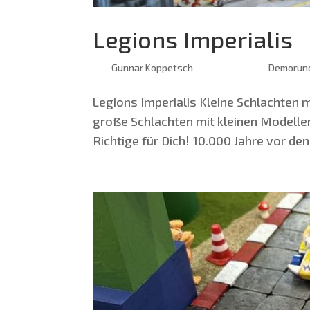
Legions Imperialis
von
Gunnar Koppetsch
|
März 26, 2025
|
Demorun
Legi­ons Imperialis Klei­ne Schlach­ten
gro­ße Schlach­ten mit klei­nen Model­l
Rich­ti­ge für Dich! 10.000 Jah­re vor den