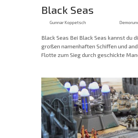
Black Seas
von
Gunnar Koppetsch
|
März 26, 2025
|
Demorun
Black Seas Bei Black Seas kannst du dic
gro­ßen namen­haf­ten Schif­fen und and
Flot­te zum Sieg durch geschick­te Manö­