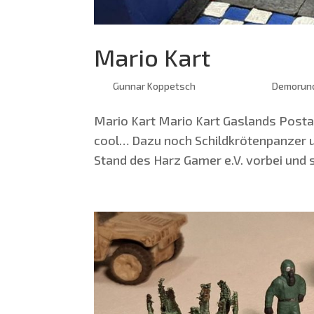
Mario Kart
von
Gunnar Koppetsch
|
März 26, 2025
|
Demorun
Mario Kart Mario Kart Gas­lands Post­ap
cool… Dazu noch Schild­krö­ten­pan­zer
Stand des Harz Gamer e.V. vor­bei und s