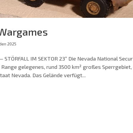
 Wargames
den 2025
STÖRFALL IM SEKTOR 23“ Die Neva­da Natio­nal Secu­ri
is Ran­ge gele­ge­nes, rund 3500 km² gro­ßes Sperr­ge­biet,
aat Neva­da. Das Gelän­de ver­fügt...