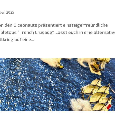
den 2025
 den Diceon­auts prä­sen­tiert ein­steig­er­freund­li­che
e­tops “Trench Cru­sa­de”. Lasst euch in eine alter­na­ti­v
lt­krieg auf eine...