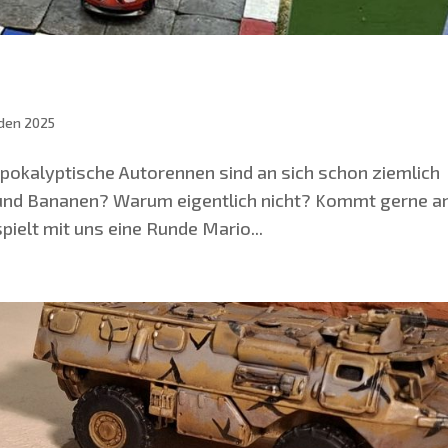
den 2025
o­ka­lyp­ti­sche Auto­rennen sind an sich schon ziem­lich
 und Bana­nen? War­um eigent­lich nicht? Kommt ger­ne 
pielt mit uns eine Run­de Mario...