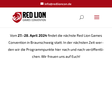
info@redlioncon.de
Vom
27.–28. April 2024
fin­det die nächs­te Red Lion Games
Con­ven­ti­on in Braun­schweig statt. In der nächs­ten Zeit wer­
den wir die Pro­gramm­punk­te hier nach und nach ver­öf­fent­li­
chen. Wir freu­en uns auf Euch!