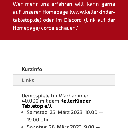
Wer mehr uns erfah­ren will, kann ger­ne
auf unse­rer Home­page (www.kellerkinder-
tabletop.de) oder im Dis­cord (Link auf der
Home­page) vorbeischauen.”
Kurz­in­fo
Links
Demo­spie­le für War­ham­mer
40.000 mit dem
Kel­ler­Kin­der
Table­top e.V.
Sams­tag, 25. März 2023, 10.00 —
19.00 Uhr
Sonn­tag, 26. März 2023, 9.00 —