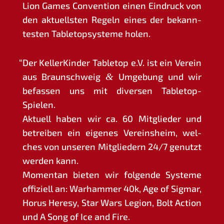
Lion Games Con­ven­ti­on einen Ein­druck von
den aktu­ells­ten Regeln eines der bekann­
tes­ten Table­top­sys­te­me holen.
“
Der Kel­ler­Kin­der Table­top e.V. ist ein Ver­ein
aus Braun­schweig
&
Umge­bung und wir
befas­sen uns mit diver­sen Tabletop-
Spielen.
Aktu­ell haben wir ca. 60 Mit­glie­der und
betrei­ben ein eige­nes Ver­eins­heim, wel­
ches von unse­ren Mit­glie­dern 24/7 genutzt
wer­den kann.
Momen­tan bie­ten wir fol­gen­de Sys­te­me
offi­zi­ell an: War­ham­mer 40k, Age of Sig­mar,
Horus Here­sy, Star Wars Legi­on, Bolt Action
und A Song of Ice and Fire.