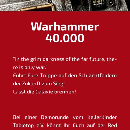
Warhammer
40.000
“In the grim dark­ness of the far future, the­
re is only war.”
Führt Eure Trup­pe auf den Schlacht­fel­dern
der Zukunft zum Sieg!
Lasst die Gala­xie brennen!
Bei einer Demorun­de vom Kel­ler­Kin­der
Table­top e.V. könnt Ihr Euch auf der Red