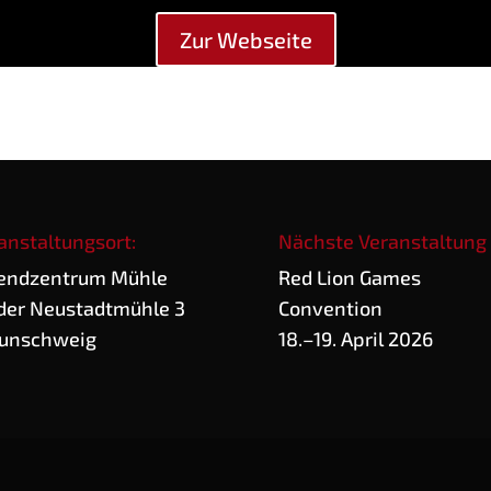
Zur Web­sei­te
anstaltungsort:
Nächste Veranstaltung
end­zen­trum Mühle
Red Lion Games
der Neu­stadt­müh­le 3
Convention
unschweig
18.–19. April 2026