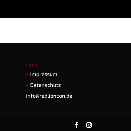
Links
Impres­sum
Daten­schutz
info@redlioncon.de