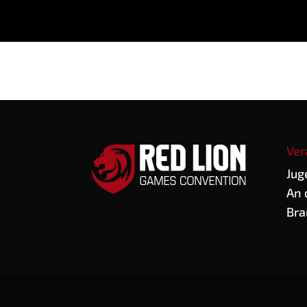
Ver
Jug
An 
Bra