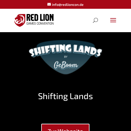
info@redlioncon.de
Shifting Lands