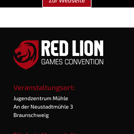
Zur Web­sei­te
Veranstaltungsort:
Jugend­zen­trum Mühle
An der Neu­stadt­müh­le 3
Braunschweig