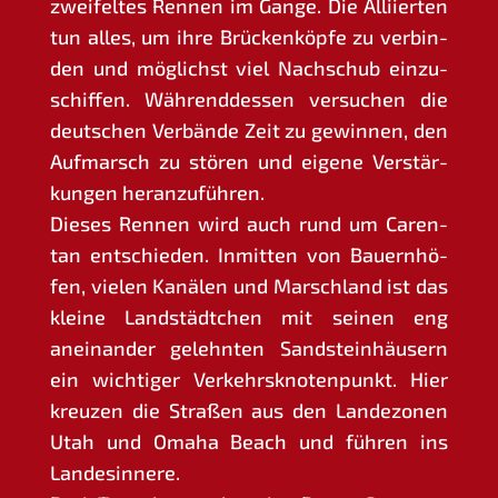
zwei­fel­tes Ren­nen im Gan­ge. Die Alli­ier­ten
tun alles, um ihre Brü­cken­köp­fe zu ver­bin­
den und mög­lichst viel Nach­schub ein­zu­
schif­fen. Wäh­rend­des­sen ver­su­chen die
deut­schen Ver­bän­de Zeit zu gewin­nen, den
Auf­marsch zu stö­ren und eige­ne Ver­stär­
kun­gen heranzuführen.
Die­ses Ren­nen wird auch rund um Caren­
tan ent­schie­den. Inmit­ten von Bau­ern­hö­
fen, vie­len Kanä­len und Marsch­land ist das
klei­ne Land­städt­chen mit sei­nen eng
anein­an­der gelehn­ten Sand­stein­häu­sern
ein wich­ti­ger Ver­kehrs­kno­ten­punkt. Hier
kreu­zen die Stra­ßen aus den Lan­de­zo­nen
Utah und Oma­ha Beach und füh­ren ins
Landesinnere.