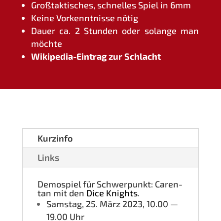
Groß­tak­ti­sches, schnel­les Spiel in 6mm
Kei­ne Vor­kennt­nis­se nötig
Dau­er ca. 2 Stun­den oder solan­ge man
möchte
Wiki­pe­dia-Ein­trag zur Schlacht
Kurz­in­fo
Links
Demo­spiel für Schwer­punkt: Caren­
tan mit den
Dice Knights
.
Sams­tag, 25. März 2023, 10.00 —
19.00 Uhr