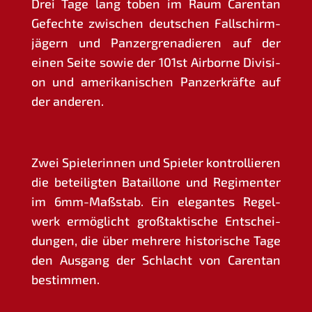
Drei Tage lang toben im Raum Caren­tan
Gefech­te zwi­schen deut­schen Fall­schirm­
jä­gern und Pan­zer­gre­na­die­ren auf der
einen Sei­te sowie der 101st Air­bor­ne Divi­si­
on und ame­ri­ka­ni­schen Pan­zer­kräf­te auf
der anderen.
Zwei Spie­le­rin­nen und Spie­ler kon­trol­lie­ren
die betei­lig­ten Batail­lo­ne und Regi­men­ter
im 6mm-Maß­stab. Ein ele­gan­tes Regel­
werk ermög­licht groß­tak­ti­sche Ent­schei­
dun­gen, die über meh­re­re his­to­ri­sche Tage
den Aus­gang der Schlacht von Caren­tan
bestimmen.