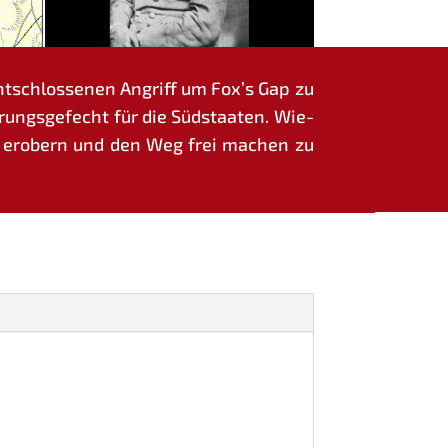
nt­schlos­se­nen Angriff um Fox’s Gap zu
rungs­ge­fecht für die Süd­staa­ten. Wie­
s­se erobern und den Weg frei machen zu