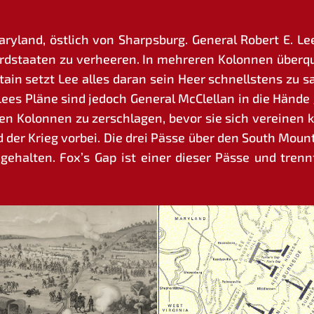
Mary­land, öst­lich von Sharps­burg. Gene­ral Robert E.
­staa­ten zu ver­hee­ren. In meh­re­ren Kolon­nen über­qu
ain setzt Lee alles dar­an sein Heer schnells­tens zu 
Lees Plä­ne sind jedoch Gene­ral McClel­lan in die Hän­de 
en Kolon­nen zu zer­schla­gen, bevor sie sich ver­ei­nen k
d der Krieg vor­bei. Die drei Päs­se über den South Moun­t
gehal­ten. Fox’s Gap ist einer die­ser Päs­se und trenn