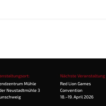
e
anstaltungsort:
Nächste Veranstaltung
end­zen­trum Mühle
Red Lion Games
der Neu­stadt­müh­le 3
Convention
unschweig
18.–19. April 2026