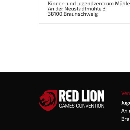
Kin­der- und Jugend­zen­trum Mühl
An der Neu­stadt­müh­le 3
38100 Braun­schweig
Ver
Jug
An 
Bra