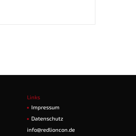
Links
Impres­sum
Daten­schutz
info@redlioncon.de