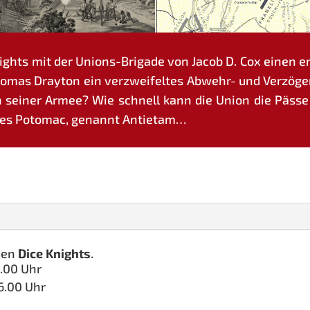
ights mit der Uni­ons-Bri­ga­de von Jacob D. Cox einen e
­mas Dray­ton ein ver­zwei­fel­tes Abwehr- und Ver­zö­ge­
­ti­on sei­ner Armee? Wie schnell kann die Uni­on die Pä
 des Poto­mac, genannt Antietam…
den
Dice Knights
.
8.00 Uhr
16.00 Uhr