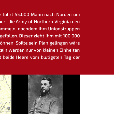
 Lee führt 55.000 Mann nach Nor­den um
ert die Army of Nor­t­hern Vir­gi­nia den
sam­meln, nach­dem ihm Uni­ons­trup­pen
gefal­len. Die­ser zieht ihm mit 100.000
ön­nen. Soll­te sein Plan gelin­gen wäre
ain wer­den nur von klei­nen Ein­hei­ten
t bei­de Hee­re vom blu­tigs­ten Tag der