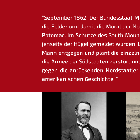
“Sep­tem­ber 1862: Der Bun­des­staat 
die Fel­der und damit die Moral der Nord
Poto­mac. Im Schut­ze des South Moun­t
jen­seits der Hügel gemel­det wur­den. 
Mann ent­ge­gen und plant die ein­zel­n
die Armee der Süd­staa­ten zer­stört un
gegen die anrü­cken­den Nord­staat­ler 
ame­ri­ka­ni­schen Geschichte. ”