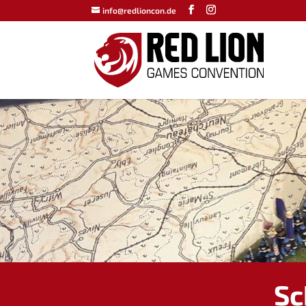
info@redlioncon.de
Sc