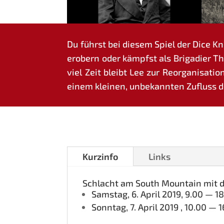
Du führst bei die­sem Spiel der Dice Kn
erobern oder kämpfst als Bri­ga­dier Tho
viel Zeit bleibt Lee zur Reor­ga­ni­sa
einem klei­nen, unbe­kann­ten Zufluss
Kurz­in­fo
Links
Schlacht am South Moun­tain mit 
Sams­tag, 6. April 2019, 9.00 — 1
Sonn­tag, 7. April 2019 , 10.00 — 