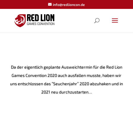
info@redlioncon.de
Da der eigent­lich geplan­te Aus­weich­ter­min für die Red Lion
Games Con­ven­ti­on 2020 auch aus­fal­len muss­te, haben wir
uns ent­schlos­sen das “Seu­chen­jahr” 2020 abzu­ha­ken und in
2021 neu durchzustarten…