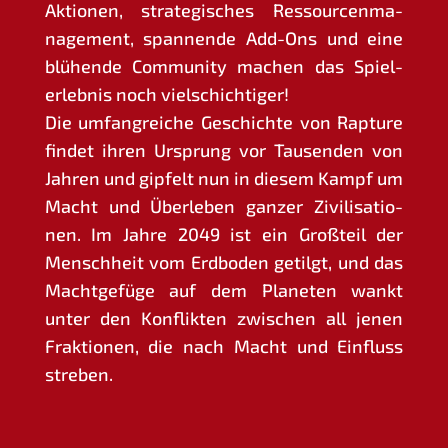
Aktio­nen, stra­te­gi­sches Res­sour­cen­ma­
nage­ment, span­nen­de Add-Ons und eine
blü­hen­de Com­mu­ni­ty machen das Spiel­
erleb­nis noch vielschichtiger!
Die umfang­rei­che Geschich­te von Rap­tu­re
fin­det ihren Ursprung vor Tau­sen­den von
Jah­ren und gip­felt nun in die­sem Kampf um
Macht und Über­le­ben gan­zer Zivi­li­sa­tio­
nen. Im Jah­re 2049 ist ein Groß­teil der
Mensch­heit vom Erd­bo­den getilgt, und das
Macht­ge­fü­ge auf dem Pla­ne­ten wankt
unter den Kon­flik­ten zwi­schen all jenen
Frak­tio­nen, die nach Macht und Ein­fluss
streben.