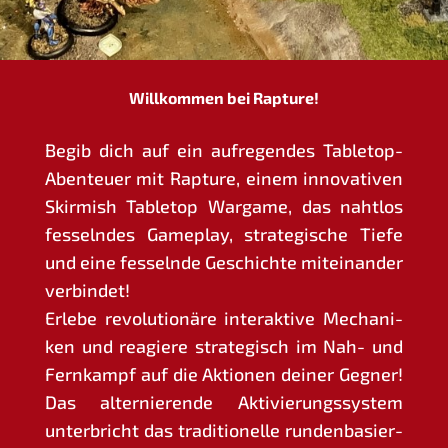
Willkommen bei Rapture!
Begib dich auf ein auf­re­gen­des Table­top-
Aben­teu­er mit Rap­tu­re, einem inno­va­ti­ven
Skir­mish Table­top War­game, das naht­los
fes­seln­des Game­play, stra­te­gi­sche Tie­fe
und eine fes­seln­de Geschich­te mit­ein­an­der
verbindet!
Erle­be revo­lu­tio­nä­re inter­ak­ti­ve Mecha­ni­
ken und reagie­re stra­te­gisch im Nah- und
Fern­kampf auf die Aktio­nen dei­ner Geg­ner!
Das alter­nie­ren­de Akti­vie­rungs­sys­tem
unter­bricht das tra­di­tio­nel­le run­den­ba­sier­