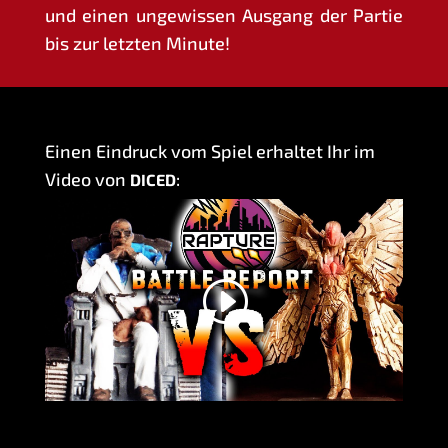
und einen unge­wis­sen Aus­gang der Par­tie
bis zur letz­ten Minute!
Einen Ein­druck vom Spiel erhal­tet Ihr im
Video von
:
DICED