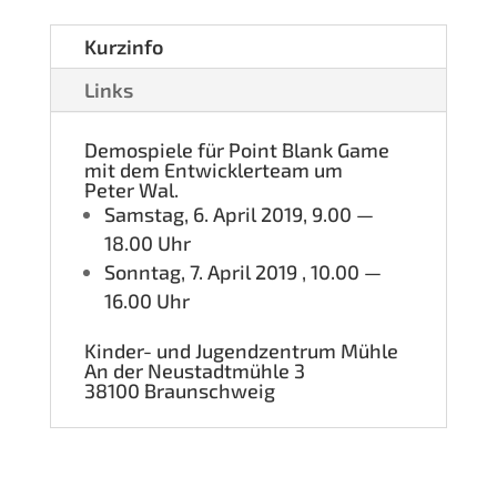
Kurz­in­fo
Links
Demo­spie­le für Point Blank Game
mit dem Ent­wick­ler­team um
Peter Wal.
Sams­tag, 6. April 2019, 9.00 —
18.00 Uhr
Sonn­tag, 7. April 2019 , 10.00 —
16.00 Uhr
Kin­der- und Jugend­zen­trum Mühle
An der Neu­stadt­müh­le 3
38100 Braun­schweig