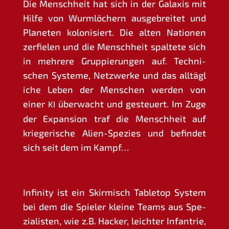
Die Mensch­heit hat sich in der Gala­xis mit
Hil­fe von Wurm­lö­chern aus­ge­brei­tet und
Pla­ne­ten kolo­ni­siert. Die alten Natio­nen
zer­fie­len und die Mensch­heit spal­te­te sich
in meh­re­re Grup­pie­run­gen auf. Tech­ni­
schen Sys­te­me, Netz­wer­ke und das all­täg­l
i­che Leben der Men­schen wer­den von
einer
über­wacht und gesteu­ert. Im Zuge
KI
der Expan­si­on traf die Mensch­heit auf
krie­ge­ri­sche Ali­en-Spe­zi­es und befin­det
sich seit dem im Kampf…
Infi­ni­ty ist ein Skir­misch Table­top Sys­tem
bei dem die Spie­ler klei­ne Teams aus Spe­
zia­lis­ten, wie z.B. Hacker, leich­ter Inf­an­trie,