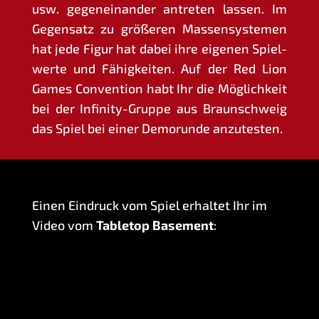
usw. gegen­ein­an­der antre­ten las­sen. Im
Gegen­satz zu grö­ße­ren Mas­sen­sys­te­men
hat jede Figur hat dabei ihre eige­nen Spiel­
wer­te und Fähig­kei­ten. Auf der Red Lion
Games Con­ven­ti­on habt Ihr die Mög­lich­keit
bei der Infi­ni­ty-Grup­pe aus Braun­schweig
das Spiel bei einer Demorun­de anzutesten.
Einen Ein­druck vom Spiel erhal­tet Ihr im
Video vom
Table­top Base­ment
: