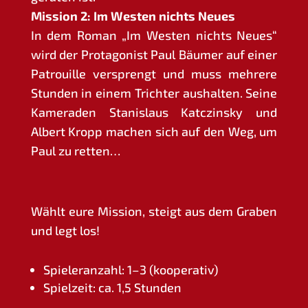
Mis­si­on 2: Im Wes­ten nichts Neues
In dem Roman „Im Wes­ten nichts Neu­es“
wird der Prot­ago­nist Paul Bäu­mer auf einer
Patrouil­le ver­sprengt und muss meh­re­re
Stun­den in einem Trich­ter aus­hal­ten. Sei­ne
Kame­ra­den Sta­nis­laus Kat­c­zinsky und
Albert Kropp machen sich auf den Weg, um
Paul zu retten…
Wählt eure Mis­si­on, steigt aus dem Gra­ben
und legt los!
Spie­ler­an­zahl: 1–3 (koope­ra­tiv)
Spiel­zeit: ca. 1,5 Stunden