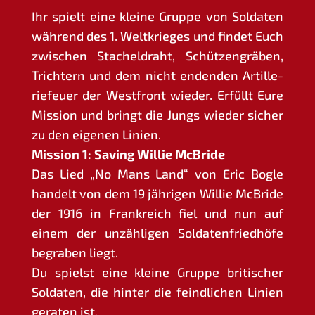
Ihr spielt eine klei­ne Grup­pe von Sol­da­ten
wäh­rend des 1. Welt­krie­ges und fin­det Euch
zwi­schen Sta­chel­draht, Schüt­zen­grä­ben,
Trich­tern und dem nicht enden­den Artil­le­
rie­feu­er der West­front wie­der. Erfüllt Eure
Mis­si­on und bringt die Jungs wie­der sicher
zu den eige­nen Linien.
Mis­si­on 1: Saving Wil­lie McBride
Das Lied „No Mans Land“ von Eric Bog­le
han­delt von dem 19 jäh­ri­gen Wil­lie McBri­de
der 1916 in Frank­reich fiel und nun auf
einem der unzäh­li­gen Sol­da­ten­fried­hö­fe
begra­ben liegt.
Du spielst eine klei­ne Grup­pe bri­ti­scher
Sol­da­ten, die hin­ter die feind­li­chen Lini­en
gera­ten ist.