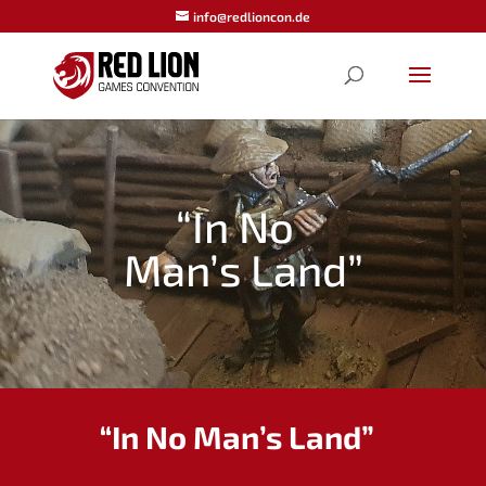
info@redlioncon.de
“
In No
Man’s Land”
“
In No Man’s Land”