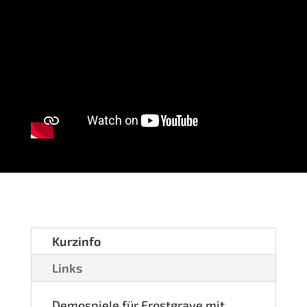
Kurz­in­fo
Links
Demo­spie­le für Frost­gra­ve mit