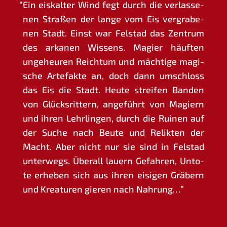
“
Ein eis­kal­ter Wind fegt durch die ver­las­se­
nen Stra­ßen der lan­ge vom Eis ver­gra­be­
nen Stadt. Einst war Fels­tad das Zen­trum
des arka­nen Wis­sens. Magi­er häuf­ten
unge­heu­ren Reich­tum und mäch­ti­ge magi­
sche Arte­fak­te an, doch dann umschloss
das Eis die Stadt. Heu­te strei­fen Ban­den
von Glücks­rit­tern, ange­führt von Magi­ern
und ihren Lehr­lin­gen, durch die Rui­nen auf
der Suche nach Beu­te und Relik­ten der
Macht. Aber nicht nur sie sind in Fels­tad
unter­wegs. Über­all lau­ern Gefah­ren, Unto­
te erhe­ben sich aus ihren eisi­gen Grä­bern
und Krea­tu­ren gie­ren nach Nahrung…”