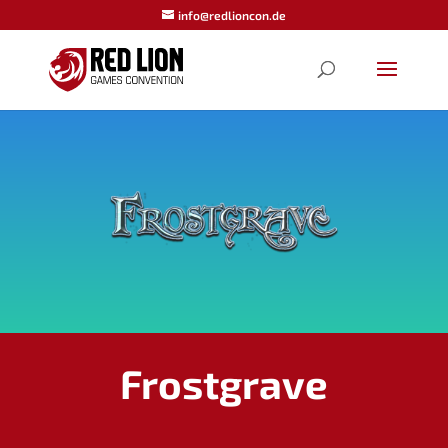
info@redlioncon.de
Frostgrave