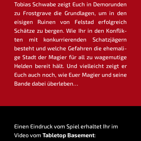
Tobi­as Schwa­be zeigt Euch in Demorun­den
zu Frost­gra­ve die Grund­la­gen, um in den
eisi­gen Rui­nen von Fels­tad erfolg­reich
Schät­ze zu ber­gen. Wie Ihr in den Kon­flik­
ten mit kon­kur­rie­ren­den Schatz­jä­gern
besteht und wel­che Gefah­ren die ehe­ma­li­
ge Stadt der Magi­er für all zu wage­mu­ti­ge
Hel­den bereit hält. Und viel­leicht zeigt er
Euch auch noch, wie Euer Magi­er und sei­ne
Ban­de dabei überleben…
Einen Ein­druck vom Spiel erhal­tet Ihr im
Video vom
Table­top Base­ment
: