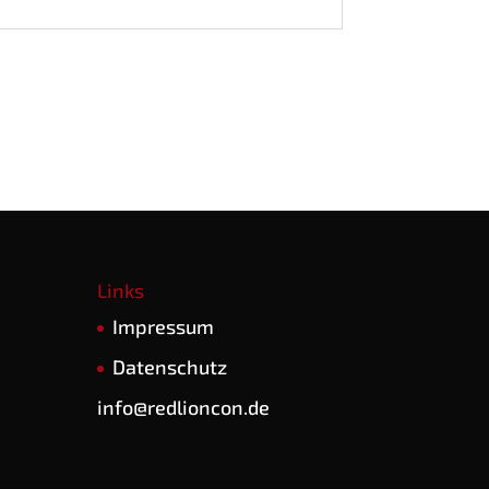
Links
Impres­sum
Daten­schutz
info@redlioncon.de