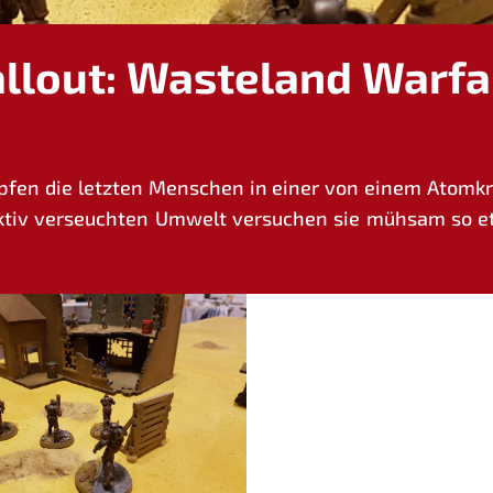
allout: Wasteland Warfa
ämp­fen die letz­ten Men­schen in einer von einem Atom­kr
­tiv ver­seuch­ten Umwelt ver­su­chen sie müh­sam so etwa