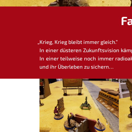
F
„
Krieg, Krieg bleibt immer gleich.“
In einer düs­te­ren Zukunfts­vi­si­on k
In einer teil­wei­se noch immer radio­ak
und ihr Über­le­ben zu sichern…