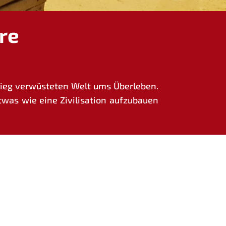
re
ieg ver­wüs­te­ten Welt ums Über­le­ben.
s wie eine Zivi­li­sa­ti­on auf­zu­bau­en