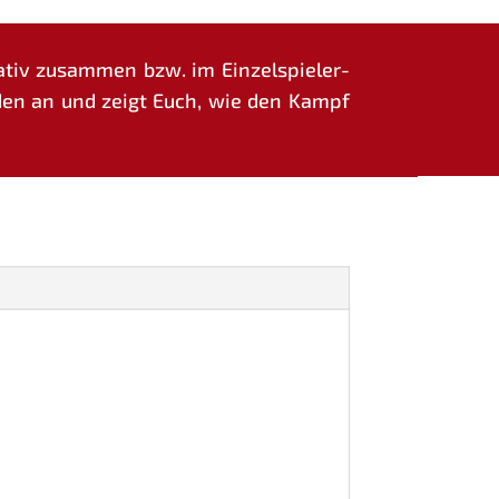
a­tiv zusam­men bzw. im Ein­zel­spie­ler­
un­den an und zeigt Euch, wie den Kampf