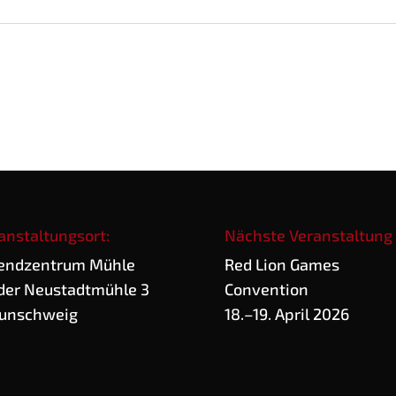
anstaltungsort:
Nächste Veranstaltung
end­zen­trum Mühle
Red Lion Games
der Neu­stadt­müh­le 3
Convention
unschweig
18.–19. April 2026