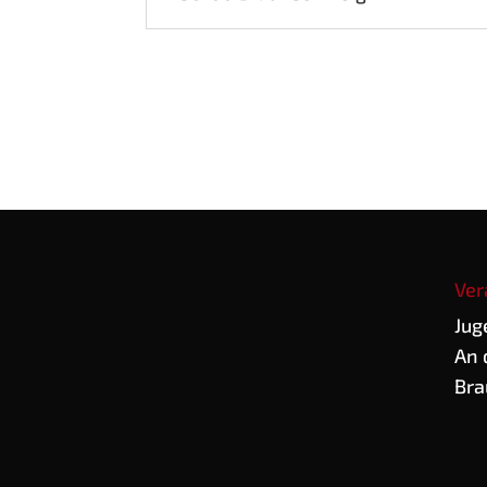
Ver
Jug
An 
Bra