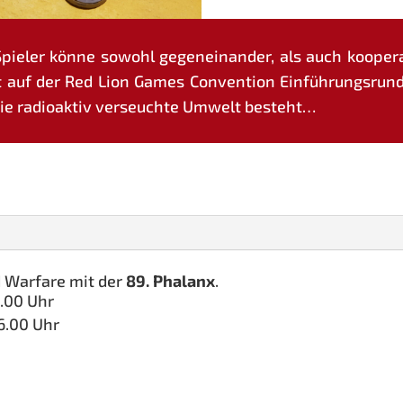
Spie­ler kön­ne sowohl gegen­ein­an­der, als auch koope­r
tet auf der Red Lion Games Con­ven­ti­on Ein­füh­rungs­r
e radio­ak­tiv ver­seuch­te Umwelt besteht…
d War­fa­re mit der
89. Pha­lanx
.
8.00 Uhr
16.00 Uhr
e