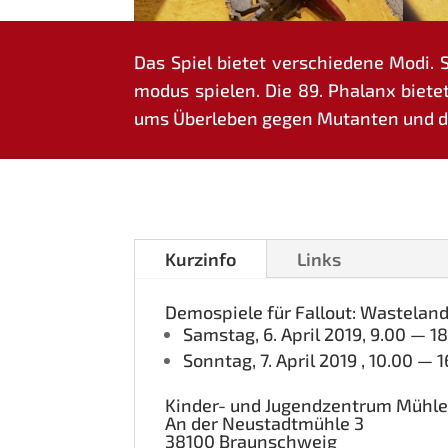
Das Spiel bie­tet ver­schie­de­ne Modi. 
mo­dus spie­len. Die 89. Pha­lanx bie­
ums Über­le­ben gegen Mutan­ten und di
Kurz­in­fo
Links
Demo­spie­le für Fall­out: Was­te­lan
Sams­tag, 6. April 2019, 9.00 — 1
Sonn­tag, 7. April 2019 , 10.00 — 
Kin­der- und Jugend­zen­trum Mühl
An der Neu­stadt­müh­le 3
38100 Braun­schweig