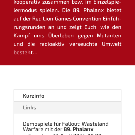
koope­ra­tiv zusam­men bzw. im Ein­zel­spie­
ler­mo­dus spie­len. Die 89. Pha­lanx bie­tet
auf der Red Lion Games Con­ven­ti­on Ein­füh­
rungs­run­den an und zeigt Euch, wie den
Kampf ums Über­le­ben gegen Mutan­ten
und die radio­ak­tiv ver­seuch­te Umwelt
besteht…
Kurz­in­fo
Links
Demo­spie­le für Fall­out: Was­te­land
War­fa­re mit der
89. Pha­lanx
.