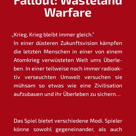
Warfare
„
Krieg, Krieg bleibt immer gleich.“
In einer düs­te­ren Zukunfts­vi­si­on kämp­fen
die letz­ten Men­schen in einer von einem
Atom­krieg ver­wüs­te­ten Welt ums Über­le­
ben. In einer teil­wei­se noch immer radio­ak­
tiv ver­seuch­ten Umwelt ver­su­chen sie
müh­sam so etwas wie eine Zivi­li­sa­ti­on
auf­zu­bau­en und ihr Über­le­ben zu sichern…
Das Spiel bie­tet ver­schie­de­ne Modi. Spie­ler
kön­ne sowohl gegen­ein­an­der, als auch