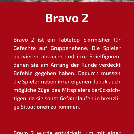
Bravo 2
Bra­vo 2 ist ein Table­top Skir­mis­her für
Gefech­te auf Grup­pen­e­be­ne. Die Spie­ler
akti­vie­ren abwech­selnd ihre Spiel­fi­gu­ren,
denen sie am Anfang der Run­de ver­deckt
Befeh­le gege­ben haben. Dadurch müs­sen
die Spie­ler neben ihrer eige­nen Tak­tik auch
mög­li­che Züge des Mit­spie­lers berück­sich­
ti­gen, da sie sonst Gefahr lau­fen in brenz­li­
ge Situa­tio­nen zu kommen.
Bra­vo 2 wur­de ent­wi­ckelt, um mit einer