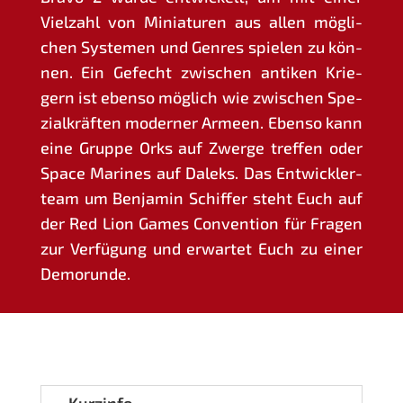
Viel­zahl von Minia­tu­ren aus allen mög­li­
chen Sys­te­men und Gen­res spie­len zu kön­
nen. Ein Gefecht zwi­schen anti­ken Krie­
gern ist eben­so mög­lich wie zwi­schen Spe­
zi­al­kräf­ten moder­ner Armeen. Eben­so kann
eine Grup­pe Orks auf Zwer­ge tref­fen oder
Space Mari­nes auf Dal­eks. Das Ent­wick­ler­
team um Ben­ja­min Schif­fer steht Euch auf
der Red Lion Games Con­ven­ti­on für Fra­gen
zur Ver­fü­gung und erwar­tet Euch zu einer
Demorunde.