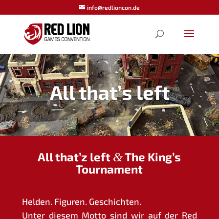
info@redlioncon.de
All that’s left
All that’z left
&
The King’s
Tournament
Hel­den. Figu­ren. Geschichten.
Unter die­sem Mot­to sind wir auf der Red