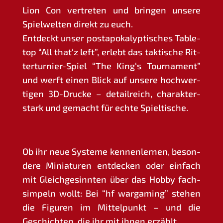
Lion Con ver­tre­ten und brin­gen unse­re
Spiel­wel­ten direkt zu euch.
Ent­deckt unser post­apo­ka­lyp­ti­sches Table­
top “All that‘z left”, erlebt das tak­ti­sche Rit­
ter­tur­nier-Spiel “The King‘s Tour­na­ment”
und werft einen Blick auf unse­re hoch­wer­
ti­gen 3D-Dru­cke – detail­reich, cha­rak­ter­
stark und gemacht für ech­te Spieltische.
Ob ihr neue Sys­te­me ken­nen­ler­nen, beson­
de­re Minia­tu­ren ent­de­cken oder ein­fach
mit Gleich­ge­sinn­ten über das Hob­by fach­
sim­peln wollt: Bei “hf war­gam­ing” ste­hen
die Figu­ren im Mit­tel­punkt – und die
Geschich­ten, die ihr mit ihnen erzählt.