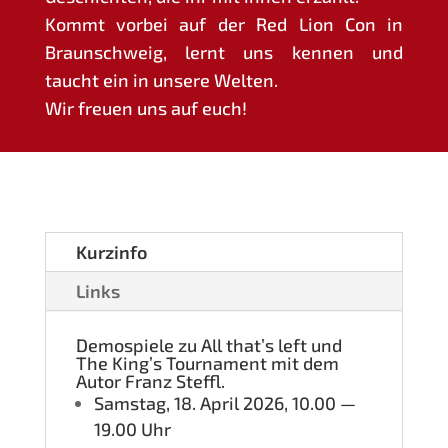
Kommt vor­bei auf der Red Lion Con in
Braun­schweig, lernt uns ken­nen und
taucht ein in unse­re Welten.
Wir freu­en uns auf euch!
Kurz­in­fo
Links
Demo­spie­le zu All that’s left und
The King’s Tour­na­ment mit dem
Autor Franz Steffl.
Sams­tag, 18. April 2026, 10.00 —
19.00 Uhr