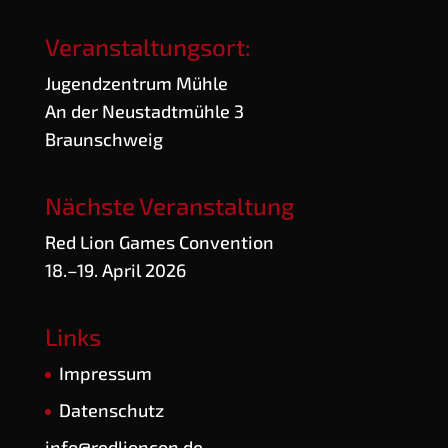
Veranstaltungsort:
Jugend­zen­trum Mühle
An der Neu­stadt­müh­le 3
Braunschweig
Nächste Veranstaltung
Red Lion Games Convention
18.–19. April 2026
Links
Impres­sum
Daten­schutz
info@redlioncon.de