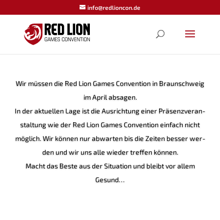
info@redlioncon.de
Wir müs­sen die Red Lion Games Con­ven­ti­on in Braun­schweig
im April absagen.
In der aktu­el­len Lage ist die Aus­rich­tung einer Prä­senz­ver­an­
stal­tung wie der Red Lion Games Con­ven­ti­on ein­fach nicht
mög­lich. Wir kön­nen nur abwar­ten bis die Zei­ten bes­ser wer­
den und wir uns alle wie­der tref­fen können.
Macht das Bes­te aus der Situa­ti­on und bleibt vor allem
Gesund…