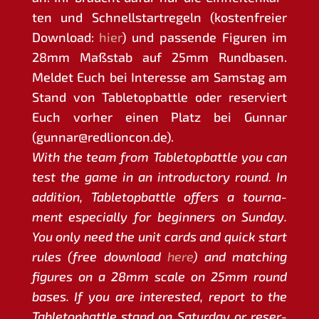
ten und Schnell­start­re­geln (kos­ten­frei­er
Down­load:
hier
) und pas­sen­de Figu­ren im
28mm Maß­stab auf 25mm Rund­ba­sen.
Mel­det Euch bei Inter­es­se am Sams­tag am
Stand von Table­top­batt­le oder reser­viert
Euch vor­her einen Platz bei Gun­nar
(gunnar@redlioncon.de).
With the team from Table­top­batt­le you can
test the game in an intro­duc­to­ry round. In
addi­ti­on, Table­top­batt­le offers a tour­na­
ment espe­ci­al­ly for beg­in­ners on Sun­day.
You only need the unit cards and quick start
rules (free down­load
here
) and matching
figu­res on a 28mm sca­le on 25mm round
bases. If you are inte­res­ted, report to the
Table­top­batt­le stand on Satur­day or reser­