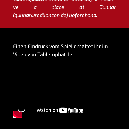
ve a place at Gun­nar
(gunnar@redlioncon.de) beforehand.
Einen Ein­druck vom Spiel erhal­tet Ihr im
Video von Tabletopbattle: