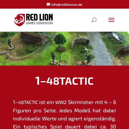
info@redlioncon.de
1–
48TACTIC
1–
ist ein
Skir­mis­her mit 4 – 6
48TACTIC
WW2
Figu­ren pro Sei­te. Jedes Modell hat dabei
indi­vi­du­el­le Wer­te und agiert eigen­stän­dig.
Ein typi­sches Spiel dau­ert dabei ca. 30