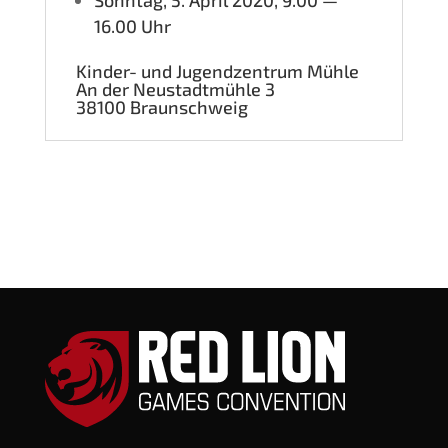
16.00 Uhr
Kin­der- und Jugend­zen­trum Mühle
An der Neu­stadt­müh­le 3
38100 Braun­schweig