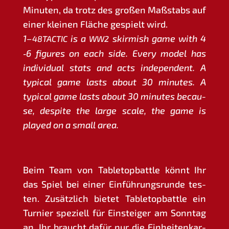
Minu­ten, da trotz des gro­ßen Maß­stabs auf
einer klei­nen Flä­che gespielt wird.
1–
is a
skir­mish game with 4
48TACTIC
WW2
‑6 figu­res on each side. Every model has
indi­vi­du­al stats and acts inde­pen­dent. A
typi­cal game lasts about 30 minu­tes. A
typi­cal game lasts about 30 minu­tes becau­
se, despi­te the lar­ge sca­le, the game is
play­ed on a small area.
Beim Team von Table­top­batt­le könnt Ihr
das Spiel bei einer Ein­füh­rungs­run­de tes­
ten. Zusätz­lich bie­tet Table­top­batt­le ein
Tur­nier spe­zi­ell für Ein­stei­ger am Sonn­tag
an. Ihr braucht dafür nur die Ein­hei­ten­kar­